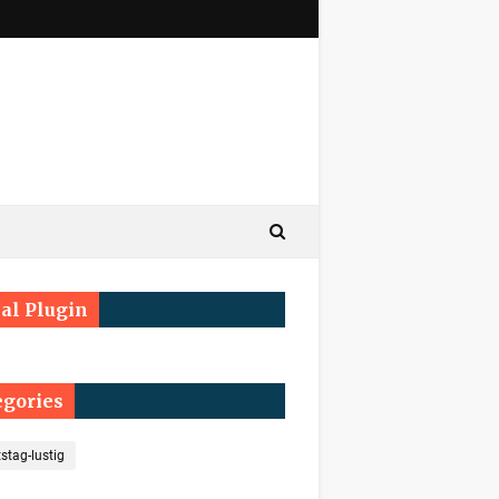
ial Plugin
egories
stag-lustig