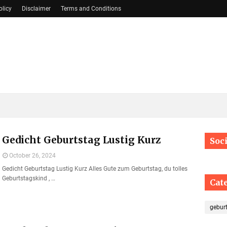
olicy
Disclaimer
Terms and Conditions
Gedicht Geburtstag Lustig Kurz
Soc
October 26, 2024
Gedicht Geburtstag Lustig Kurz Alles Gute zum Geburtstag, du tolles
Geburtstagskind , …
Cat
geburt